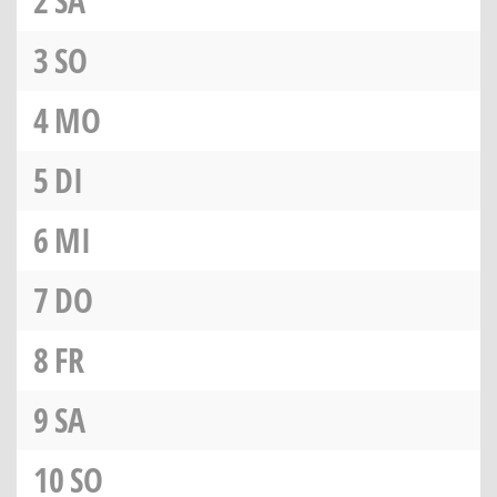
2
SA
3
SO
4
MO
5
DI
6
MI
7
DO
8
FR
9
SA
10
SO