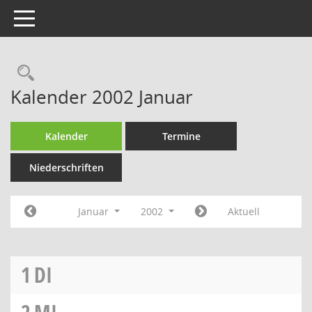
Toggle navigation
Rechercheauswahl
Kalender 2002 Januar
Kalender
Termine
Niederschriften
Januar
2002
Aktuell
1
DI