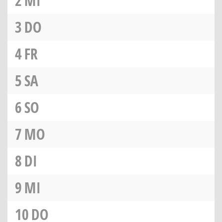
2
MI
3
DO
4
FR
5
SA
6
SO
7
MO
8
DI
9
MI
10
DO