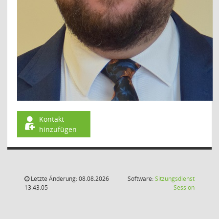
Kontakt
hinzufügen
Letzte Änderung: 08.08.2026
Software:
Sitzungsdienst
(Wird in
13:43:05
Session