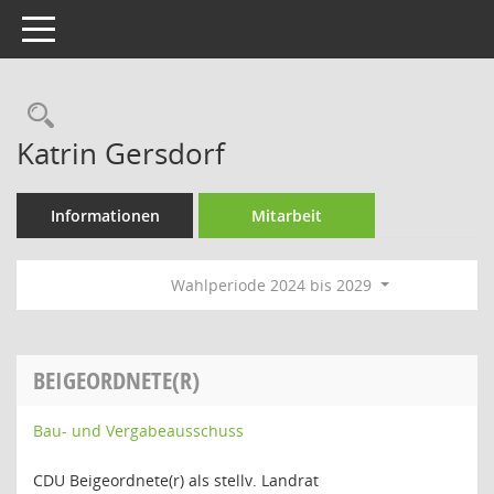
Toggle navigation
Rechercheauswahl
Katrin Gersdorf
Informationen
Mitarbeit
Wahlperiode 2024 bis 2029
BEIGEORDNETE(R)
Bau- und Vergabeausschuss
CDU Beigeordnete(r) als stellv. Landrat