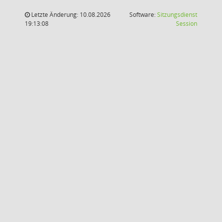
Letzte Änderung: 10.08.2026
Software:
Sitzungsdienst
(Wird in
19:13:08
Session