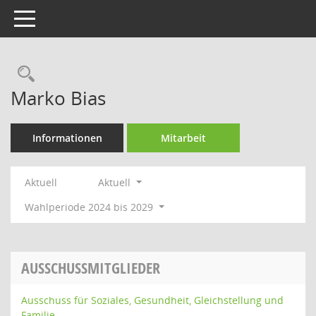
Toggle navigation
Rechercheauswahl
Marko Bias
Informationen
Mitarbeit
Aktuell
Aktuell
Wahlperiode 2024 bis 2029
AUSSCHUSSMITGLIEDER
Ausschuss für Soziales, Gesundheit, Gleichstellung und
Familie