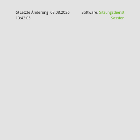
Letzte Änderung: 08.08.2026
Software:
Sitzungsdienst
(Wird in
13:43:05
Session