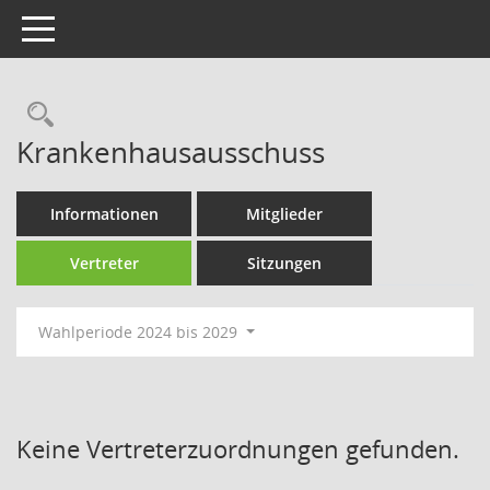
Toggle navigation
Rechercheauswahl
Krankenhausausschuss
Informationen
Mitglieder
Vertreter
Sitzungen
Wahlperiode 2024 bis 2029
Keine Vertreterzuordnungen gefunden.