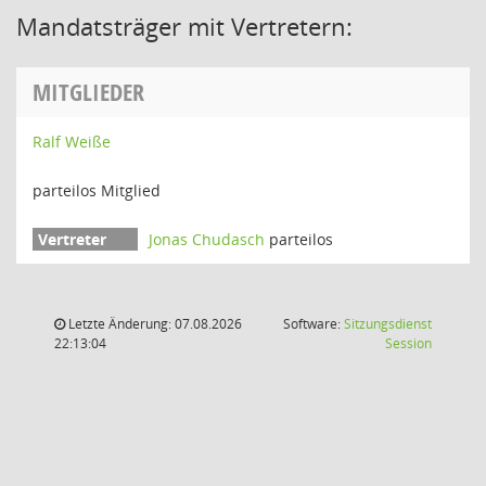
Mandatsträger mit Vertretern:
MITGLIEDER
Ralf Weiße
parteilos Mitglied
Jonas Chudasch
parteilos
Letzte Änderung: 07.08.2026
Software:
Sitzungsdienst
(Wird in
22:13:04
Session