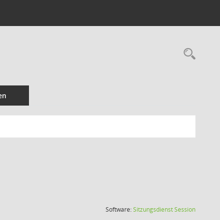
Rec
en
(Wird in
Software:
Sitzungsdienst
Session