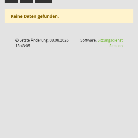
Keine Daten gefunden.
Letzte Änderung: 08.08.2026
Software:
Sitzungsdienst
(Wird in
13:43:05
Session