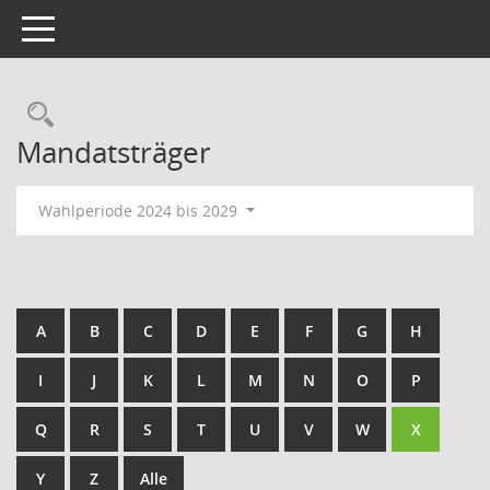
Toggle navigation
Rechercheauswahl
Mandatsträger
Wahlperiode 2024 bis 2029
A
B
C
D
E
F
G
H
I
J
K
L
M
N
O
P
Q
R
S
T
U
V
W
X
Y
Z
Alle