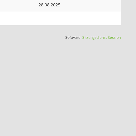
28.08.2025
(Wird in
Software:
Sitzungsdienst
Session