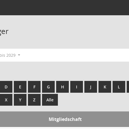
ger
bis 2029
D
E
F
G
H
I
J
K
L
X
Y
Z
Alle
Mitgliedschaft