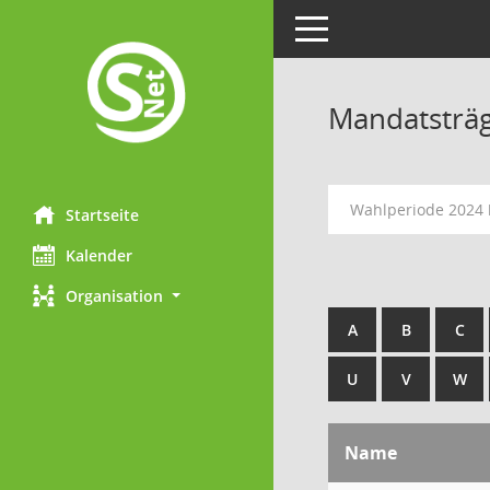
Toggle navigation
Mandatsträ
Wahlperiode 2024 
Startseite
Kalender
Organisation
A
B
C
U
V
W
Name