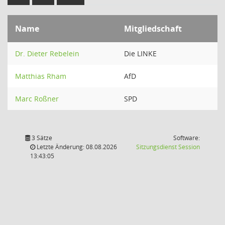
Name
Mitgliedschaft
Dr. Dieter Rebelein
Die LINKE
Matthias Rham
AfD
Marc Roßner
SPD
3 Sätze
Software:
(Wird in
Letzte Änderung: 08.08.2026
Sitzungsdienst
Session
13:43:05