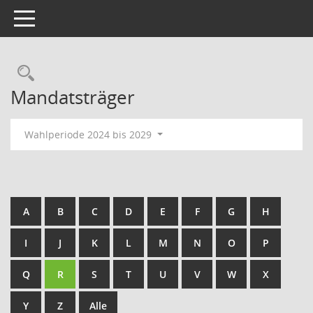
Toggle navigation
Rechercheauswahl
Mandatsträger
Wahlperiode 2024 bis 2029
A
B
C
D
E
F
G
H
I
J
K
L
M
N
O
P
Q
R
S
T
U
V
W
X
Y
Z
Alle