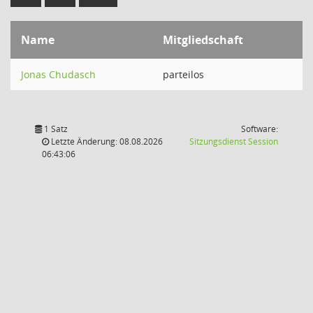
Name
Mitgliedschaft
Jonas Chudasch
parteilos
1 Satz
Software:
(Wird in
Letzte Änderung: 08.08.2026
Sitzungsdienst
Session
06:43:06