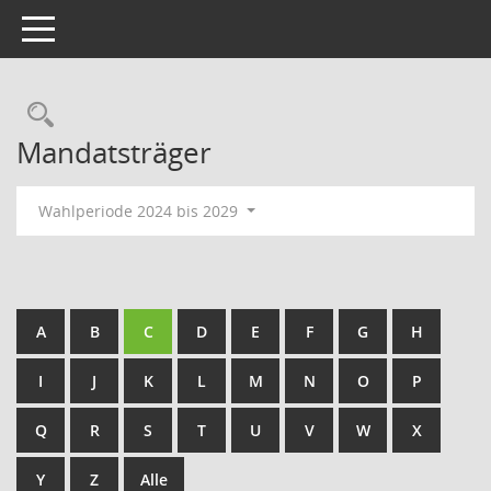
Toggle navigation
Rechercheauswahl
Mandatsträger
Wahlperiode 2024 bis 2029
A
B
C
D
E
F
G
H
I
J
K
L
M
N
O
P
Q
R
S
T
U
V
W
X
Y
Z
Alle