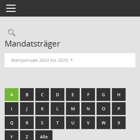
Toggle navigation
Rechercheauswahl
Mandatsträger
Wahlperiode 2024 bis 2029
A
B
C
D
E
F
G
H
I
J
K
L
M
N
O
P
Q
R
S
T
U
V
W
X
Y
Z
Alle