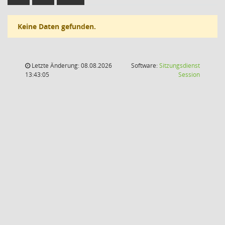
Keine Daten gefunden.
Letzte Änderung: 08.08.2026
Software:
Sitzungsdienst
(Wird in
13:43:05
Session