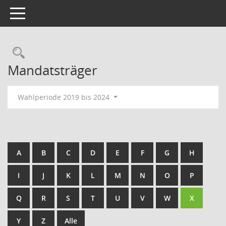
Toggle navigation
Rechercheauswahl
Mandatsträger
Wahlperiode 2019 bis 2024
A
B
C
D
E
F
G
H
I
J
K
L
M
N
O
P
Q
R
S
T
U
V
W
X
Y
Z
Alle