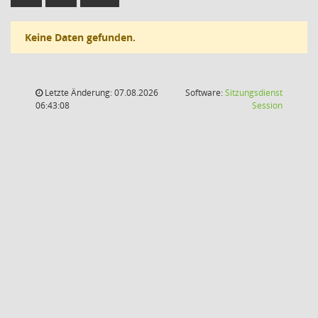
Keine Daten gefunden.
Letzte Änderung: 07.08.2026
Software:
Sitzungsdienst
(Wird in
06:43:08
Session