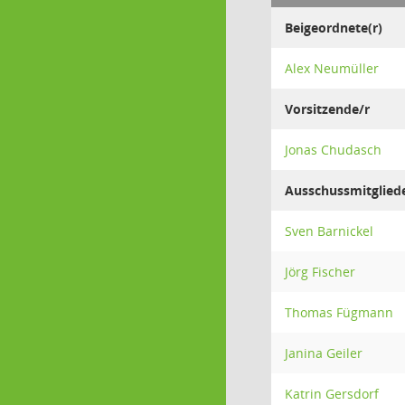
Beigeordnete(r)
Alex Neumüller
Vorsitzende/r
Jonas Chudasch
Ausschussmitglied
Sven Barnickel
Jörg Fischer
Thomas Fügmann
Janina Geiler
Katrin Gersdorf