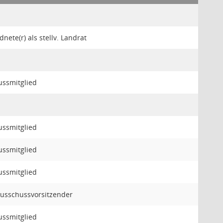
nete(r) als stellv. Landrat
ssmitglied
ssmitglied
ssmitglied
ssmitglied
 Ausschussvorsitzender
ssmitglied