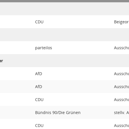
CDU
Beigeord
parteilos
Ausschu
er
AfD
Ausschu
AfD
Ausschu
CDU
Ausschu
Bündnis 90/Die Grünen
stellv.
CDU
Ausschu