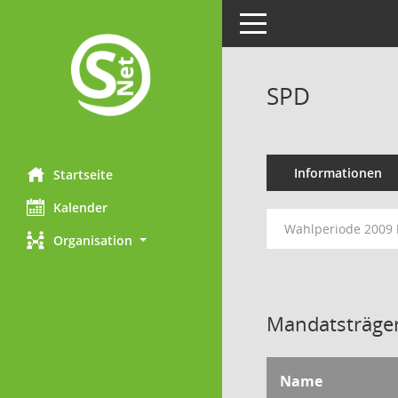
Toggle navigation
SPD
Informationen
Startseite
Kalender
Wahlperiode 2009 
Organisation
Mandatsträger
Name