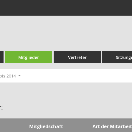
Mitglieder
Vertreter
Sitzung
bis 2014
:
Mitgliedschaft
Art der Mitarbeit