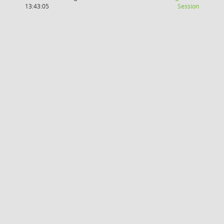
(Wird in
13:43:05
Session