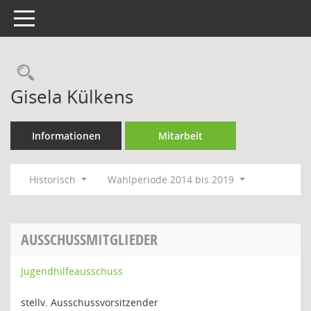
Toggle navigation
Rechercheauswahl
Gisela Külkens
Informationen
Mitarbeit
Historisch
Wahlperiode 2014 bis 2019
AUSSCHUSSMITGLIEDER
Jugendhilfeausschuss
stellv. Ausschussvorsitzender