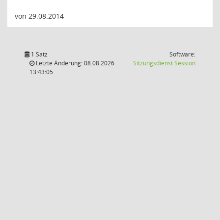
von 29.08.2014
1 Satz
Software:
(Wird in
Letzte Änderung: 08.08.2026
Sitzungsdienst
Session
13:43:05