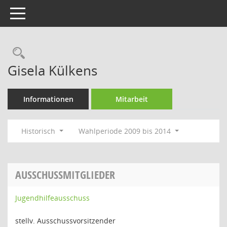
Toggle navigation
Rechercheauswahl
Gisela Külkens
Informationen
Mitarbeit
Historisch
Wahlperiode 2009 bis 2014
AUSSCHUSSMITGLIEDER
Jugendhilfeausschuss
stellv. Ausschussvorsitzender