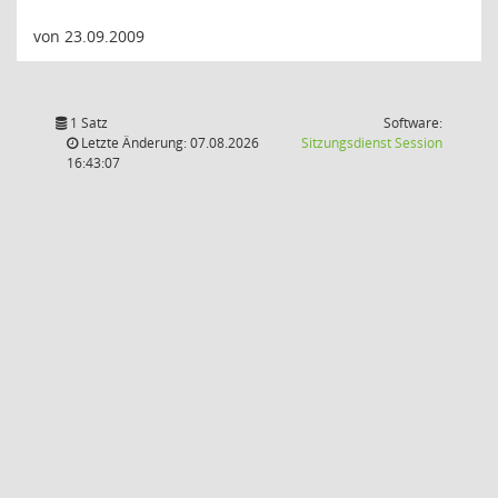
von 23.09.2009
1 Satz
Software:
(Wird in
Letzte Änderung: 07.08.2026
Sitzungsdienst
Session
16:43:07