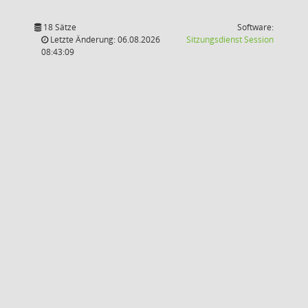
18 Sätze
Software:
(Wird in
Letzte Änderung: 06.08.2026
Sitzungsdienst
Session
08:43:09