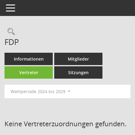
Toggle navigation
Rechercheauswahl
FDP
Informationen
Mitglieder
Vertreter
Sitzungen
Wahlperiode 2024 bis 2029
Keine Vertreterzuordnungen gefunden.