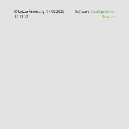
Letzte Änderung: 07.08.2026
Software:
Sitzungsdienst
(Wird in
14:13:12
Session