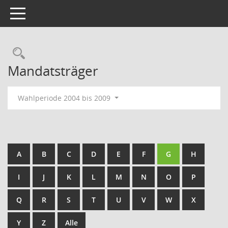
Toggle navigation
Rechercheauswahl
Mandatsträger
Wahlperiode 2004 bis 2009
A
B
C
D
E
F
G
H
I
J
K
L
M
N
O
P
Q
R
S
T
U
V
W
X
Y
Z
Alle