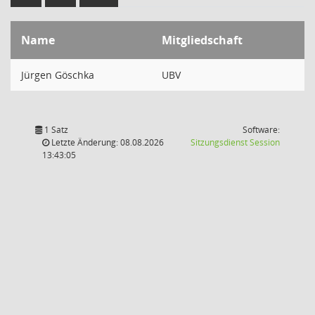
Name
Mitgliedschaft
Jürgen Göschka
UBV
1 Satz
Software:
(Wird in
Letzte Änderung: 08.08.2026
Sitzungsdienst
Session
13:43:05