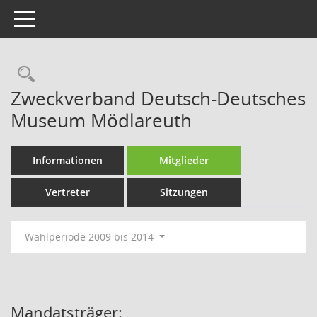
Toggle navigation
Rechercheauswahl
Zweckverband Deutsch-Deutsches
Museum Mödlareuth
Informationen
Mitglieder
Vertreter
Sitzungen
Wahlperiode 2009 bis 2014
Mandatsträger: