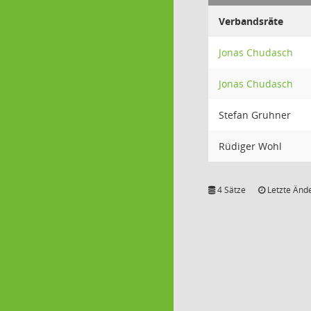
Verbandsräte
Jonas Chudasch
Jonas Chudasch
Stefan Gruhner
Rüdiger Wohl
4 Sätze
Letzte Ände